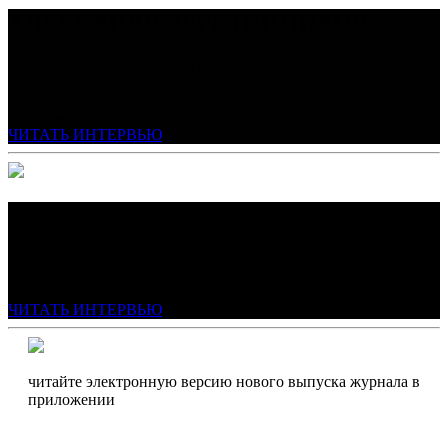
АЛЕКСАНДР ВЕРЕТЕННИКОВ
Художественный руководитель Хабаровской краевой
филармонии
Филармония
ЧИТАТЬ ИНТЕРВЬЮ
ИГОРЬ ЭДУАРДОВИЧ МОСИН
Генеральный директор Хабаровской краевой филармонии
Филармония
ЧИТАТЬ ИНТЕРВЬЮ
читайте электронную версию нового выпуска журнала в
приложении