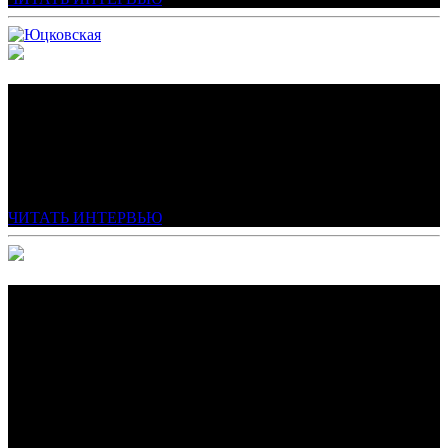
ЭМОЦИОНАЛЬНАЯ ЦЕННОСТЬ
НЕДВИЖИМОСТИ
ЗА ЧТО ПОКУПАТЕЛИ ГОТОВЫ ПЛАТИТЬ В
ПРЕМИАЛЬНОМ СЕГМЕНТЕ
ЧИТАТЬ ИНТЕРВЬЮ
НА «АМУРЭКСПО» ПОКАЗАЛИ
БУДУЩЕЕ БАНКИНГА: ОФИС ВТБ,
ГДЕ ГЛАВНОЕ — ДРУЖБА С КНР
В рамках форума «АмурЭкспо» ВТБ презентовал офис,
ориентированный на поддержку российско-китайского
делового сотрудничества.