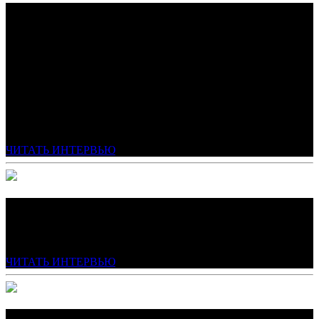
ЯНА АЛЕКСАНДРОВНА
ЮЦКОВСКАЯ
ДОКТОР МЕДИЦИНСКИХ НАУК, ПРОФЕССОР, ВРАЧ
ВЫСШЕЙ КАТЕГОРИИ, ВХОДИТ В ТОП-3 МИРОВЫХ
ЭКСПЕРТОВ В ОБЛАСТИ ЭСТЕТИЧЕСКОЙ МЕДИЦИНЫ.
ОСНОВАТЕЛЬ СЕТИ КЛИНИК ВО ВЛАДИВОСТОКЕ И
МОСКВЕ. СПЕЦИАЛИЗАЦИЯ — ИНТЕГРАТИВНАЯ
ЭСТЕТИЧЕСКАЯ МЕДИЦИНА
ЧИТАТЬ ИНТЕРВЬЮ
ОКСАНА СТЕПАНОВА
Учредитель комплекса «Сопка Резиденция»
ЧИТАТЬ ИНТЕРВЬЮ
АННА БАЖЕНОВА