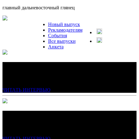
главный дальневосточный глянец
Новый выпуск
Рекламодателям
События
Все выпуски
Анкета
ЯНА МОЛЧАНОВА
Коммерческий директор группы компаний «Остов»
ЧИТАТЬ ИНТЕРВЬЮ
ЮЛИЯ СЕВРЮК
Генеральный директор туристической компании «Манго ДВ»
ЧИТАТЬ ИНТЕРВЬЮ