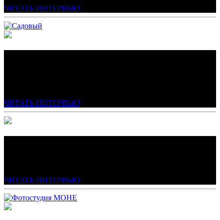
ЧИТАТЬ ИНТЕРВЬЮ
АЛЕКСАНДР МОРГУНОВ
Главный врач стоматологической клиники Da Vinci (Да
Винчи)
ЧИТАТЬ ИНТЕРВЬЮ
АЛЕКСЕЙ КАНДАЛИНЦЕВ
Генеральный директор ФК «СКА-Хабаровск»
ЧИТАТЬ ИНТЕРВЬЮ