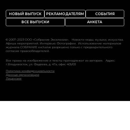
НОВЫЙ ВЫПУСК
РЕКЛАМОДАТЕЛЯМ
СОБЫТИЯ
ВСЕ ВЫПУСКИ
АНКЕТА
© 2007–2023 ООО «Собрание Эксклюзив». Новости моды, музыки, искусства.
Афиша мероприятий. Интервью. Фотографии. Использование материалов
журнала СОБРАНИЕ exclusive разрешено только с предварительного
согласия правообладателей.
Все права на изображения и тексты принадлежат их авторам. Адрес:
г.Владивосток, ул. Фадеева, д. 47а, офис 405/03
Политика конфиденциальности
Данные организации
Лицензии