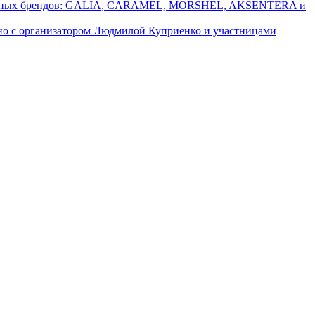
локальных брендов: GALIA, CARAMEL, MORSHEL, AKSENTERA и
тно с организатором Людмилой Куприенко и участницами