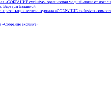
 журнал «СОБРАНИЕ exclusive» организовал модный-показ от 
ва, Варвары Балдиной
лась презентация летнего журнала «СОБРАНИЕ exclusive» совмес
а «Собрание exclusive»